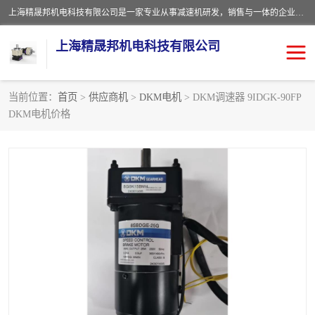
上海精晟邦机电科技有限公司是一家专业从事减速机研发，销售与一体的企业。公司拥有资深技术人员和技术团队服务人才，致力于为广大客户提供专业，细致的产品服务。主营产品有：中型减速电机，微型调速电机，精密行星减速机，蜗轮蜗杆减速机，RFKS四大系列减速机，SKM双曲面齿轮减速机，齿轮减速电机，行星减速机，防爆电机，变频器等系列；产品广泛用于汽车，船舶，能源，环保，包装，物流等领域，欢迎咨询。
上海精晟邦机电科技有限公司
当前位置：
首页
>
供应商机
>
DKM电机
> DKM调速器 9IDGK-90FP
DKM电机价格
减速电机
NMRV蜗轮蜗杆减速机
DKM电机
JSCC精研电机
城邦电机
精晟邦四大系列
MCN明椿电机
精晟邦微型齿轮减速电机
行星减速机
晟邦电机
防爆电机
东元电机