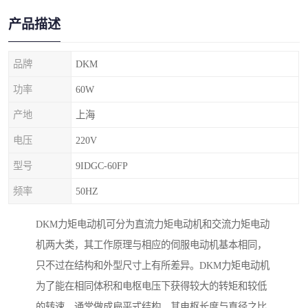
产品描述
品牌
DKM
功率
60W
产地
上海
电压
220V
型号
9IDGC-60FP
频率
50HZ
DKM力矩电动机可分为直流力矩电动机和交流力矩电动
机两大类，其工作原理与相应的伺服电动机基本相同，
只不过在结构和外型尺寸上有所差异。DKM力矩电动机
为了能在相同体积和电枢电压下获得较大的转矩和较低
的转速，通常做成扁平式结构。其电枢长度与直径之比