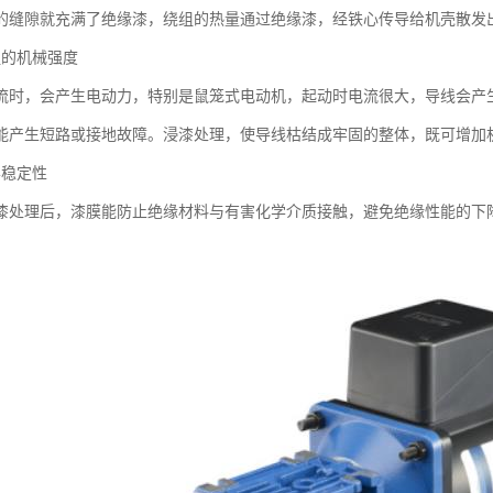
的缝隙就充满了绝缘漆，绕组的热量通过绝缘漆，经铁心传导给机壳散发
组的机械强度
流时，会产生电动力，特别是鼠笼式电动机，起动时电流很大，导线会产
能产生短路或接地故障。浸漆处理，使导线枯结成牢固的整体，既可增加
学稳定性
漆处理后，漆膜能防止绝缘材料与有害化学介质接触，避免绝缘性能的下