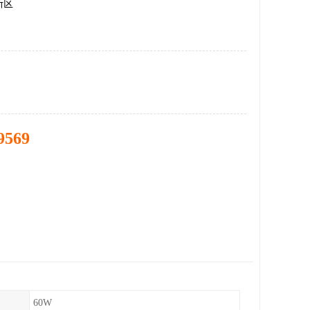
新区
9569
60W