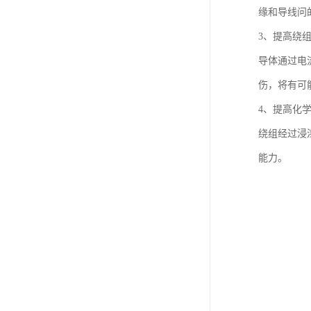
缘和导线问
3、提高绕
导体通过电
伤，将有可
4、提高化
绕组经过浸
能力。