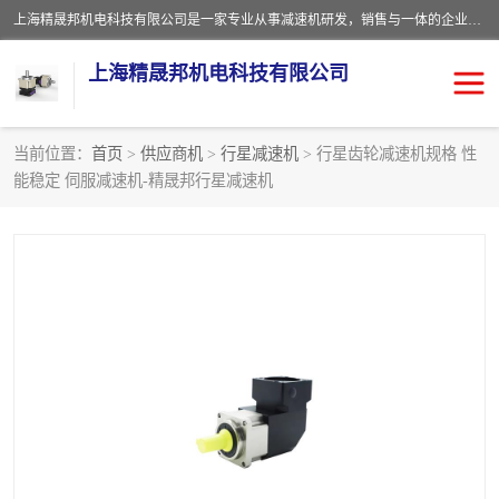
上海精晟邦机电科技有限公司是一家专业从事减速机研发，销售与一体的企业。公司拥有资深技术人员和技术团队服务人才，致力于为广大客户提供专业，细致的产品服务。主营产品有：中型减速电机，微型调速电机，精密行星减速机，蜗轮蜗杆减速机，RFKS四大系列减速机，SKM双曲面齿轮减速机，齿轮减速电机，行星减速机，防爆电机，变频器等系列；产品广泛用于汽车，船舶，能源，环保，包装，物流等领域，欢迎咨询。
上海精晟邦机电科技有限公司
当前位置：
首页
>
供应商机
>
行星减速机
> 行星齿轮减速机规格 性
能稳定 伺服减速机-精晟邦行星减速机
减速电机
NMRV蜗轮蜗杆减速机
DKM电机
JSCC精研电机
城邦电机
精晟邦四大系列
MCN明椿电机
精晟邦微型齿轮减速电机
行星减速机
晟邦电机
防爆电机
东元电机