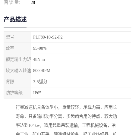
阅 读 量：
28
产品描述
型号
PLF80-10-S2-P2
效率
95-98%
额定输出力矩
48N.m
较大输入转速
8000RPM
背隙
3-5弧分
防护等级
IP65
行星减速机具备体型小，重量较轻，承载力高，应用长
寿命，具备输出功率分离，多齿齿合用的特点，较大功
率达到104kw，适用起重吊装运输，工程机械设备，冶
金工业，矿山开采，建造机械设备，轻工业纺织品，机