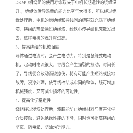
DKM电机绕组的使用寿命取决于电机长期运转的绕组温
升.，绝缘体传导热量的能力比空气大得多，所以经过绝
缘处理后，电机的槽绝缘和导线问的缝隙就充满了绝缘
漆，绕组的热量通过绝缘漆，经铁心传导给机壳散发出
去，这样电机的温升就过高。
3、提高绕组的机械强度
导体通过电流时，会产生电动力，特别是鼠笼式电动
机，起动时电流很大，导线会产生强裂的振动，时间长
了，导线便会散动而被擦伤，将有可能产生短路或接地
故障。浸漆处理，使导线枯结成牢固的整体，既可增加
机械强度，又可减少损坏的可能性。
4、提高化学稳定性
绕组经过浸漆处理后，漆膜能防止绝缘材料与有害化学
介质接触，避免绝缘性能的下降，同时也可提高绕组的
防霉、防电晕、防油污等能力。