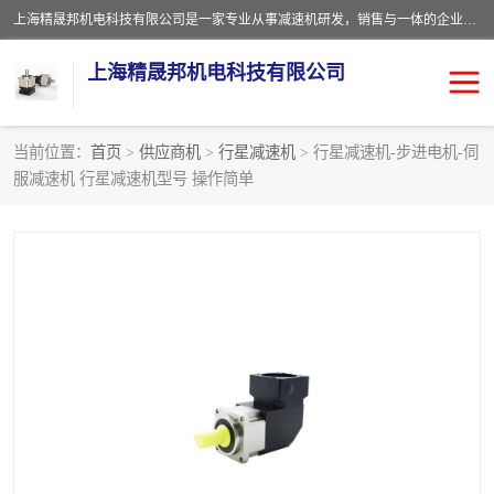
上海精晟邦机电科技有限公司是一家专业从事减速机研发，销售与一体的企业。公司拥有资深技术人员和技术团队服务人才，致力于为广大客户提供专业，细致的产品服务。主营产品有：中型减速电机，微型调速电机，精密行星减速机，蜗轮蜗杆减速机，RFKS四大系列减速机，SKM双曲面齿轮减速机，齿轮减速电机，行星减速机，防爆电机，变频器等系列；产品广泛用于汽车，船舶，能源，环保，包装，物流等领域，欢迎咨询。
上海精晟邦机电科技有限公司
当前位置：
首页
>
供应商机
>
行星减速机
> 行星减速机-步进电机-伺
服减速机 行星减速机型号 操作简单
减速电机
NMRV蜗轮蜗杆减速机
DKM电机
JSCC精研电机
城邦电机
精晟邦四大系列
MCN明椿电机
精晟邦微型齿轮减速电机
行星减速机
晟邦电机
防爆电机
东元电机