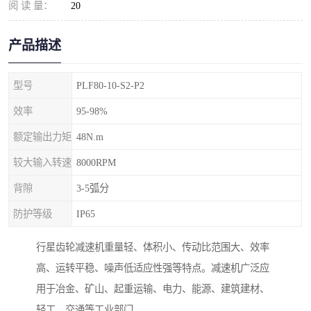
阅 读 量：
20
产品描述
型号
PLF80-10-S2-P2
效率
95-98%
额定输出力矩
48N.m
较大输入转速
8000RPM
背隙
3-5弧分
防护等级
IP65
行星齿轮减速机重量轻、体积小、传动比范围大、效率
高、运转平稳、噪声低适应性强等特点。减速机广泛应
用于冶金、矿山、起重运输、电力、能源、建筑建材、
轻工、交通等工业部门。