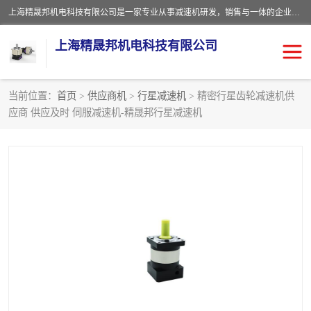
上海精晟邦机电科技有限公司是一家专业从事减速机研发，销售与一体的企业。公司拥有资深技术人员和技术团队服务人才，致力于为广大客户提供专业，细致的产品服务。主营产品有：中型减速电机，微型调速电机，精密行星减速机，蜗轮蜗杆减速机，RFKS四大系列减速机，SKM双曲面齿轮减速机，齿轮减速电机，行星减速机，防爆电机，变频器等系列；产品广泛用于汽车，船舶，能源，环保，包装，物流等领域，欢迎咨询。
上海精晟邦机电科技有限公司
当前位置：
首页
>
供应商机
>
行星减速机
> 精密行星齿轮减速机供
应商 供应及时 伺服减速机-精晟邦行星减速机
减速电机
NMRV蜗轮蜗杆减速机
DKM电机
JSCC精研电机
城邦电机
精晟邦四大系列
MCN明椿电机
精晟邦微型齿轮减速电机
行星减速机
晟邦电机
防爆电机
东元电机