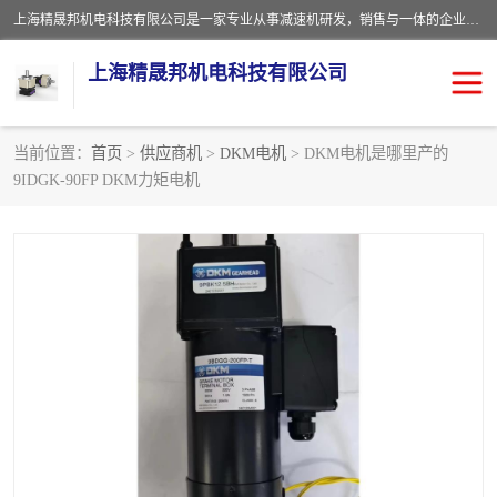
上海精晟邦机电科技有限公司是一家专业从事减速机研发，销售与一体的企业。公司拥有资深技术人员和技术团队服务人才，致力于为广大客户提供专业，细致的产品服务。主营产品有：中型减速电机，微型调速电机，精密行星减速机，蜗轮蜗杆减速机，RFKS四大系列减速机，SKM双曲面齿轮减速机，齿轮减速电机，行星减速机，防爆电机，变频器等系列；产品广泛用于汽车，船舶，能源，环保，包装，物流等领域，欢迎咨询。
上海精晟邦机电科技有限公司
当前位置：
首页
>
供应商机
>
DKM电机
> DKM电机是哪里产的
9IDGK-90FP DKM力矩电机
减速电机
NMRV蜗轮蜗杆减速机
DKM电机
JSCC精研电机
城邦电机
精晟邦四大系列
MCN明椿电机
精晟邦微型齿轮减速电机
行星减速机
晟邦电机
防爆电机
东元电机