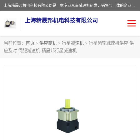
上海精晟邦机电科技有限公司是一家专业从事减速机研发，销售与一体的企业。公司拥有资深技术人员和技术团队服务人才，致力于为广大客户提供专业，细致的产品服务。主营产品有：中型减速电机，微型调速电机，精密行星减速机，蜗轮蜗杆减速机，RFKS四大系列减速机，SKM双曲面齿轮减速机，齿轮减速电机，行星减速机，防爆电机，变频器等系列；产品广泛用于汽车，船舶，能源，环保，包装，物流等领域，欢迎咨询。
上海精晟邦机电科技有限公司
当前位置：
首页
>
供应商机
>
行星减速机
> 行星齿轮减速机供应 供
应及时 伺服减速机-精晟邦行星减速机
减速电机
NMRV蜗轮蜗杆减速机
DKM电机
JSCC精研电机
城邦电机
精晟邦四大系列
MCN明椿电机
精晟邦微型齿轮减速电机
行星减速机
晟邦电机
防爆电机
东元电机