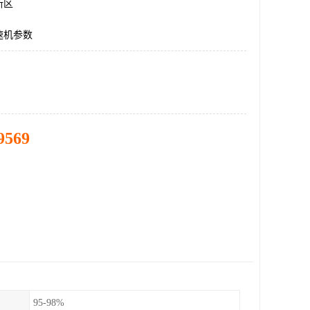
新区
速机参数
9569
95-98%