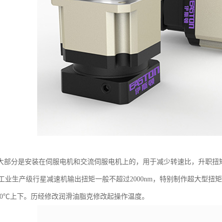
大部分是安装在伺服电机和交流伺服电机上的，用于减少转速比，升职扭
pm，工业生产级行星减速机输出扭矩一般不超过2000nm，特别制作超大型扭
100℃上下。历经修改润滑油脂克修改起操作温度。