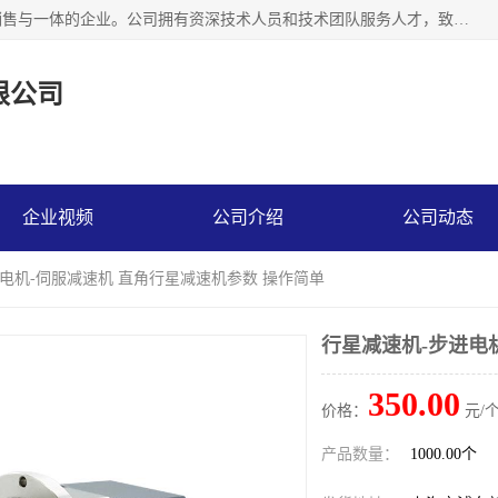
上海精晟邦机电科技有限公司是一家专业从事减速机研发，销售与一体的企业。公司拥有资深技术人员和技术团队服务人才，致力于为广大客户提供专业，细致的产品服务。主营产品有：中型减速电机，微型调速电机，精密行星减速机，蜗轮蜗杆减速机，RFKS四大系列减速机，SKM双曲面齿轮减速机，齿轮减速电机，行星减速机，防爆电机，变频器等系列；产品广泛用于汽车，船舶，能源，环保，包装，物流等领域，欢迎咨询。
限公司
企业视频
公司介绍
公司动态
进电机-伺服减速机 直角行星减速机参数 操作简单
行星减速机-步进电
350.00
价格：
元/个
产品数量：
1000.00个