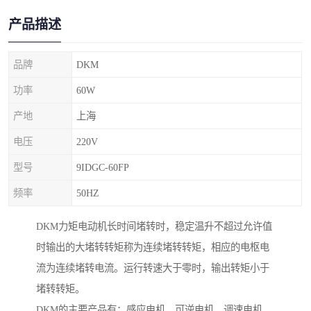
产品描述
品牌
DKM
功率
60W
产地
上海
电压
220V
型号
9IDGC-60FP
频率
50HZ
DKM力矩电动机长时间堵转时，稳定温升不超过允许值
时输出的大堵转转矩称为连续堵转转矩，相应的电枢电
流为连续堵转电流。运行转速大于零时，输出转矩小于
堵转转矩。
DKM的主要产品有：感应电机，可逆电机，调速电机，