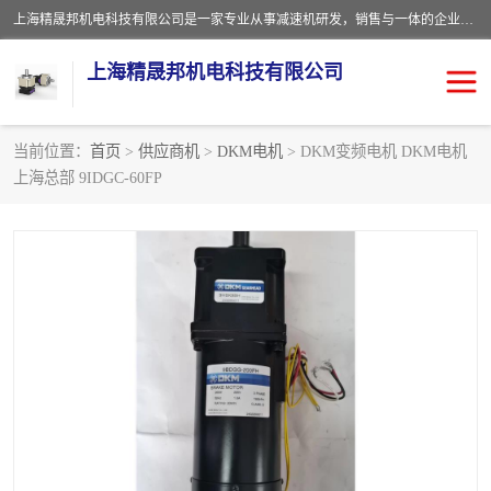
上海精晟邦机电科技有限公司是一家专业从事减速机研发，销售与一体的企业。公司拥有资深技术人员和技术团队服务人才，致力于为广大客户提供专业，细致的产品服务。主营产品有：中型减速电机，微型调速电机，精密行星减速机，蜗轮蜗杆减速机，RFKS四大系列减速机，SKM双曲面齿轮减速机，齿轮减速电机，行星减速机，防爆电机，变频器等系列；产品广泛用于汽车，船舶，能源，环保，包装，物流等领域，欢迎咨询。
上海精晟邦机电科技有限公司
当前位置：
首页
>
供应商机
>
DKM电机
> DKM变频电机 DKM电机
上海总部 9IDGC-60FP
减速电机
NMRV蜗轮蜗杆减速机
DKM电机
JSCC精研电机
城邦电机
精晟邦四大系列
MCN明椿电机
精晟邦微型齿轮减速电机
行星减速机
晟邦电机
防爆电机
东元电机