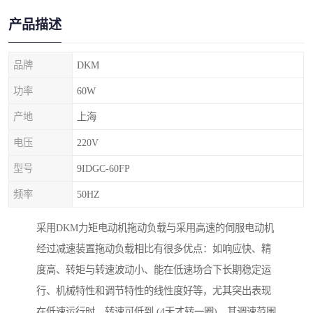
产品描述
品牌
DKM
功率
60W
产地
上海
电压
220V
型号
9IDGC-60FP
频率
50HZ
采用DKM力矩电动机拖动负载与采用高速的伺服电动机
经过减速装置拖动负载相比有很多优点：如响应快、精
度高、转矩与转速波动小、能在低速场合下长期稳定运
行、机械特性和调节特性的线性度好等，尤其突出表现
在低速运行时，转速可低到 (4天才转一圈)，其调速范围