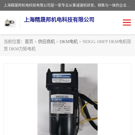
上海精晟邦机电科技有限公司是一家专业从事减速机研发，销售与一体的企业。公司拥有资深技术人员和技术团队服务人才，致力于为广大客户提供专业，细致的产品服务。主营产品有：中型减速电机，微型调速电机，精密行星减速机，蜗轮蜗杆减速机，RFKS四大系列减速机，SKM双曲面齿轮减速机，齿轮减速电机，行星减速机，防爆电机，变频器等系列；产品广泛用于汽车，船舶，能源，环保，包装，物流等领域，欢迎咨询。
上海精晟邦机电科技有限公司
当前位置：
首页
>
供应商机
>
DKM电机
> 9IDGG-180FP DKM电机现
货 DKM力矩电机
减速电机
NMRV蜗轮蜗杆减速机
DKM电机
JSCC精研电机
城邦电机
精晟邦四大系列
MCN明椿电机
精晟邦微型齿轮减速电机
行星减速机
晟邦电机
防爆电机
东元电机