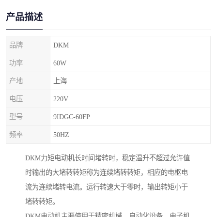
产品描述
品牌
DKM
功率
60W
产地
上海
电压
220V
型号
9IDGC-60FP
频率
50HZ
DKM力矩电动机长时间堵转时，稳定温升不超过允许值
时输出的大堵转转矩称为连续堵转转矩，相应的电枢电
流为连续堵转电流。运行转速大于零时，输出转矩小于
堵转转矩。
DKM电动机主要使用于精密机械、自动化设备、电子机