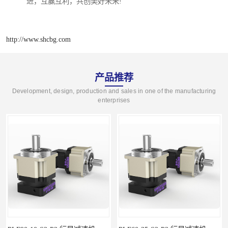
进，互赢互利，共创美好未来!
http://www.shcbg.com
产品推荐
Development, design, production and sales in one of the manufacturing
enterprises