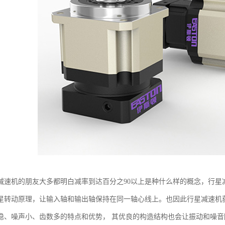
减速机的朋友大多都明白减率到达百分之90以上是种什么样的概念，行星
星转动原理，让输入轴和输出轴保持在同一轴心线上。也因此行星减速机
稳、噪声小、齿数多的特点和优势， 其优良的构造结构也会让振动和噪音