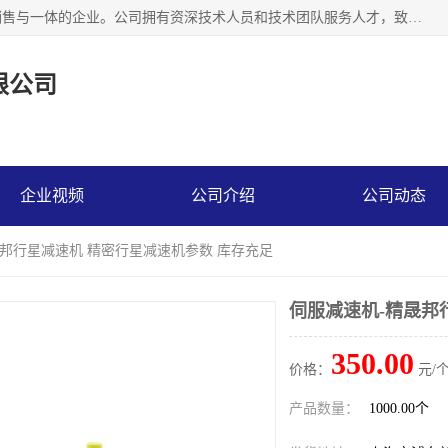
上海精晟邦机电科技有限公司是一家专业从事减速机研发，销售与一体的企业。公司拥有资深技术人员和技术团队服务人才，致力于为广大客户提供专业，细致的产品服务。主营产品有：中型减速电机，微型调速电机，精密行星减速机，蜗轮蜗杆减速机，RFKS四大系列减速机，SKM双曲面齿轮减速机，齿轮减速电机，行星减速机，防爆电机，变频器等系列；产品广泛用于汽车，船舶，能源，环保，包装，物流等领域，欢迎咨询。
限公司
企业视频
公司介绍
公司动态
晟邦行星减速机 精密行星减速机参数 库存充足
伺服减速机-精晟邦
350.00
价格：
元/个
产品数量：
1000.00个