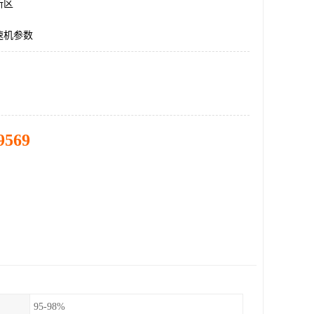
新区
速机参数
9569
95-98%