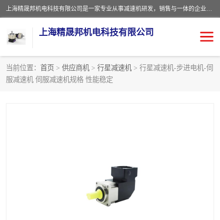
上海精晟邦机电科技有限公司是一家专业从事减速机研发，销售与一体的企业。公司拥有资深技术人员和技术团队服务人才，致力于为广大客户提供专业，细致的产品服务。主营产品有：中型减速电机，微型调速电机，精密行星减速机，蜗轮蜗杆减速机，RFKS四大系列减速机，SKM双曲面齿轮减速机，齿轮减速电机，行星减速机，防爆电机，变频器等系列；产品广泛用于汽车，船舶，能源，环保，包装，物流等领域，欢迎咨询。
上海精晟邦机电科技有限公司
当前位置：
首页
>
供应商机
>
行星减速机
> 行星减速机-步进电机-伺
服减速机 伺服减速机规格 性能稳定
减速电机
NMRV蜗轮蜗杆减速机
DKM电机
JSCC精研电机
城邦电机
精晟邦四大系列
MCN明椿电机
精晟邦微型齿轮减速电机
行星减速机
晟邦电机
防爆电机
东元电机