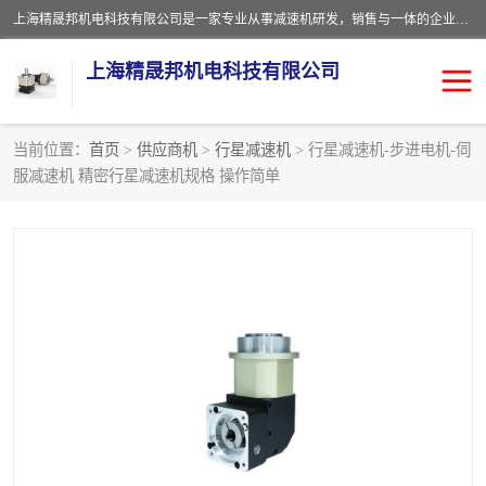
上海精晟邦机电科技有限公司是一家专业从事减速机研发，销售与一体的企业。公司拥有资深技术人员和技术团队服务人才，致力于为广大客户提供专业，细致的产品服务。主营产品有：中型减速电机，微型调速电机，精密行星减速机，蜗轮蜗杆减速机，RFKS四大系列减速机，SKM双曲面齿轮减速机，齿轮减速电机，行星减速机，防爆电机，变频器等系列；产品广泛用于汽车，船舶，能源，环保，包装，物流等领域，欢迎咨询。
上海精晟邦机电科技有限公司
当前位置：
首页
>
供应商机
>
行星减速机
> 行星减速机-步进电机-伺
服减速机 精密行星减速机规格 操作简单
减速电机
NMRV蜗轮蜗杆减速机
DKM电机
JSCC精研电机
城邦电机
精晟邦四大系列
MCN明椿电机
精晟邦微型齿轮减速电机
行星减速机
晟邦电机
防爆电机
东元电机