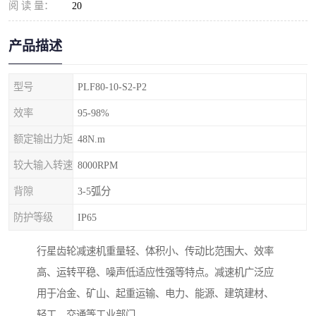
阅 读 量：
20
产品描述
型号
PLF80-10-S2-P2
效率
95-98%
额定输出力矩
48N.m
较大输入转速
8000RPM
背隙
3-5弧分
防护等级
IP65
行星齿轮减速机重量轻、体积小、传动比范围大、效率
高、运转平稳、噪声低适应性强等特点。减速机广泛应
用于冶金、矿山、起重运输、电力、能源、建筑建材、
轻工、交通等工业部门。