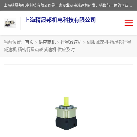
上海精晟邦机电科技有限公司是一家专业从事减速机研发，销售与一体的企业。公司拥有资深技术人员和技术团队服务人才，致力于为广大客户提供专业，细致的产品服务。主营产品有：中型减速电机，微型调速电机，精密行星减速机，蜗轮蜗杆减速机，RFKS四大系列减速机，SKM双曲面齿轮减速机，齿轮减速电机，行星减速机，防爆电机，变频器等系列；产品广泛用于汽车，船舶，能源，环保，包装，物流等领域，欢迎咨询。
上海精晟邦机电科技有限公司
当前位置：
首页
>
供应商机
>
行星减速机
> 伺服减速机-精晟邦行星
减速机 精密行星齿轮减速机 供应及时
减速电机
NMRV蜗轮蜗杆减速机
DKM电机
JSCC精研电机
城邦电机
精晟邦四大系列
MCN明椿电机
精晟邦微型齿轮减速电机
行星减速机
晟邦电机
防爆电机
东元电机