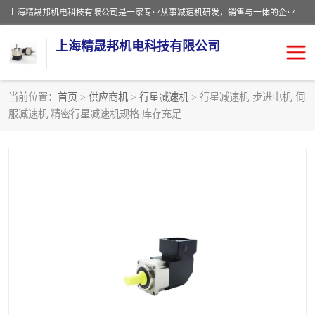
上海精晟邦机电科技有限公司是一家专业从事减速机研发，销售与一体的企业。公司拥有资深技术人员和技术团队服务人才，致力于为广大客户提供专业，细致的产品服务。主营产品有：中型减速电机，微型调速电机，精密行星减速机，蜗轮蜗杆减速机，RFKS四大系列减速机，SKM双曲面齿轮减速机，齿轮减速电机，行星减速机，防爆电机，变频器等系列；产品广泛用于汽车，船舶，能源，环保，包装，物流等领域，欢迎咨询。
上海精晟邦机电科技有限公司
当前位置：
首页
>
供应商机
>
行星减速机
> 行星减速机-步进电机-伺
服减速机 精密行星减速机规格 库存充足
减速电机
NMRV蜗轮蜗杆减速机
DKM电机
JSCC精研电机
城邦电机
精晟邦四大系列
MCN明椿电机
精晟邦微型齿轮减速电机
行星减速机
晟邦电机
防爆电机
东元电机