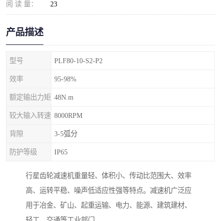
阅 读 量：
23
产品描述
型号
PLF80-10-S2-P2
效率
95-98%
额定输出力矩
48N.m
较大输入转速
8000RPM
背隙
3-5弧分
防护等级
IP65
行星齿轮减速机重量轻、体积小、传动比范围大、效率
高、运转平稳、噪声低适应性强等特点。减速机广泛应
用于冶金、矿山、起重运输、电力、能源、建筑建材、
轻工、交通等工业部门。