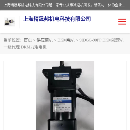
上海精晟邦机电科技有限公司是一家专业从事减速机研发，销售与一体的企业。公司拥有资深技术人员和技术团队服务人才，致力于为广大客户提供专业，细致的产品服务。主营产品有：中型减速电机，微型调速电机，精密行星减速机，蜗轮蜗杆减速机，RFKS四大系列减速机，SKM双曲面齿轮减速机，齿轮减速电机，行星减速机，防爆电机，变频器等系列；产品广泛用于汽车，船舶，能源，环保，包装，物流等领域，欢迎咨询。
上海精晟邦机电科技有限公司
当前位置：
首页
>
供应商机
>
DKM电机
> 9IDGC-90FP DKM减速机
一级代理 DKM力矩电机
减速电机
NMRV蜗轮蜗杆减速机
DKM电机
JSCC精研电机
城邦电机
精晟邦四大系列
MCN明椿电机
精晟邦微型齿轮减速电机
行星减速机
晟邦电机
防爆电机
东元电机