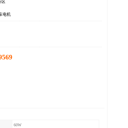
新区
车电机
9569
60W