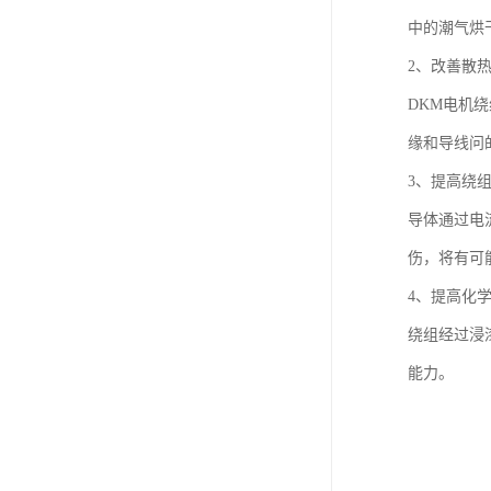
中的潮气烘
2、改善散
DKM电机
缘和导线问
3、提高绕
导体通过电
伤，将有可
4、提高化
绕组经过浸
能力。