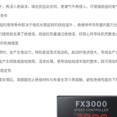
干，再浸人绝缘漆，填充到这此空间，使潮气不再侵入，可增强绕组的电
热条件
绕组的使用寿命取决于电机长期运转的绕组温升.，绝缘体传导热量的能力
的缝隙就充满了绝缘漆，绕组的热量通过绝缘漆，经铁心传导给机壳散发
组的机械强度
流时，会产生电动力，特别是鼠笼式电动机，起动时电流很大，导线会产
能产生短路或接地故障。浸漆处理，使导线枯结成牢固的整体，既可增加
学稳定性
漆处理后，漆膜能防止绝缘材料与有害化学介质接触，避免绝缘性能的下