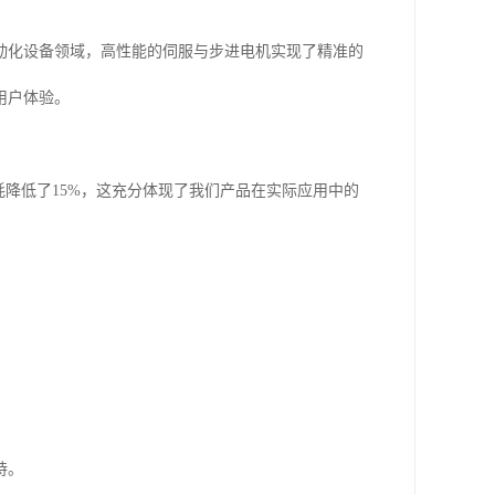
动化设备领域，高性能的伺服与步进电机实现了精准的
用户体验。
耗降低了15%，这充分体现了我们产品在实际应用中的
持。