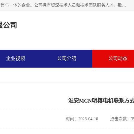
上海精晟邦机电科技有限公司是一家专业从事减速机研发，销售与一体的企业。公司拥有资深技术人员和技术团队服务人才，致力于为广大客户提供专业，细致的产品服务。主营产品有：中型减速电机，微型调速电机，精密行星减速机，蜗轮蜗杆减速机，RFKS四大系列减速机，SKM双曲面齿轮减速机，齿轮减速电机，行星减速机，防爆电机，变频器等系列；产品广泛用于汽车，船舶，能源，环保，包装，物流等领域，欢迎咨询。
限公司
企业视频
公司介绍
公司动态
淮安MCN明椿电机联系方
时间：2026-04-10
点击次数：35