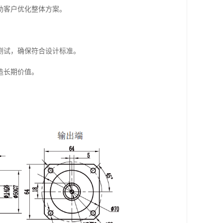
助客户优化整体方案。
测试，确保符合设计标准。
造长期价值。