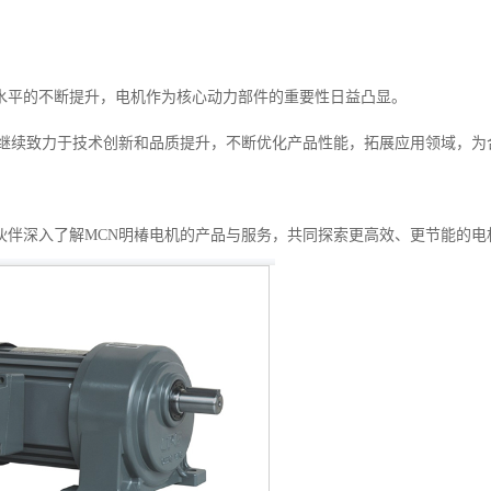
水平的不断提升，电机作为核心动力部件的重要性日益凸显。
将继续致力于技术创新和品质提升，不断优化产品性能，拓展应用领域，为
伙伴深入了解MCN明椿电机的产品与服务，共同探索更高效、更节能的电