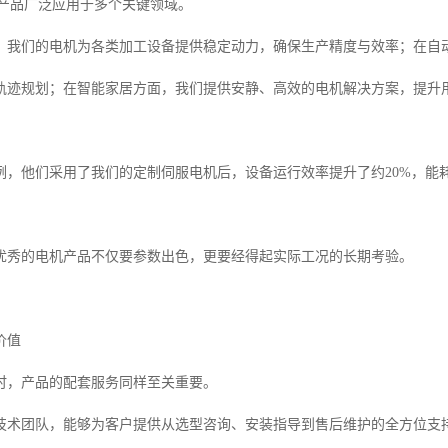
的产品广泛应用于多个关键领域。
，我们的电机为各类加工设备提供稳定动力，确保生产精度与效率；在自
轨迹规划；在智能家居方面，我们提供安静、高效的电机解决方案，提升
例，他们采用了我们的定制伺服电机后，设备运行效率提升了约20%，能
优秀的电机产品不仅要参数出色，更要经得起实际工况的长期考验。
价值
时，产品的配套服务同样至关重要。
技术团队，能够为客户提供从选型咨询、安装指导到售后维护的全方位支