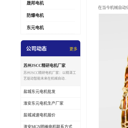
晟邦电机
在当今机械自动
防爆电机
东元电机
公司动态
更多
苏州JSCC精研电机厂家
苏州JSCC精研电机厂家：以精湛工
艺驱动智能未来在机械自动..
盐城东元电机批发
淮安东元电机生产厂家
盐城减速电机报价
淮安MCN明椿电机联系方式