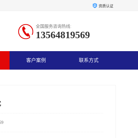
资质认证
全国服务咨询热线:
13564819569
客户案例
联系方式
式
9