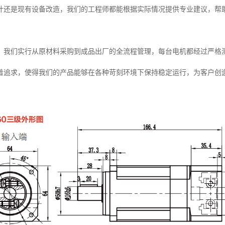
计还是现有设备改造，我们的工程师都能根据实际情况提供专业建议，帮
，我们实行从原材料采购到成品出厂的全流程管理，每台电机都经过严格
着追求，使得我们的产品能够在各种苛刻环境下保持稳定运行，为客户创